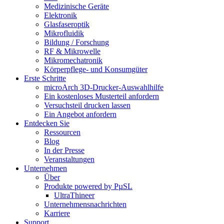
Medizinische Geräte
Elektronik
Glasfaseroptik
Mikrofluidik
Bildung / Forschung
RF & Mikrowelle
Mikromechatronik
Körperpflege- und Konsumgüter
Erste Schritte
microArch 3D-Drucker-Auswahlhilfe
Ein kostenloses Musterteil anfordern
Versuchsteil drucken lassen
Ein Angebot anfordern
Entdecken Sie
Ressourcen
Blog
In der Presse
Veranstaltungen
Unternehmen
Über
Produkte powered by PµSL
UltraThineer
Unternehmensnachrichten
Karriere
Support