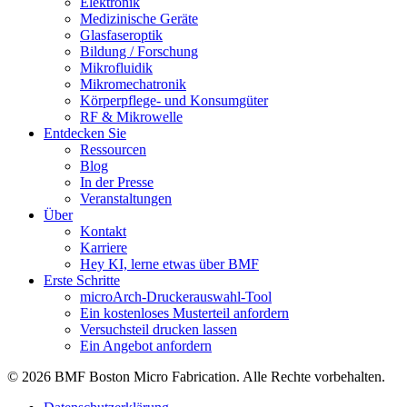
Elektronik
Medizinische Geräte
Glasfaseroptik
Bildung / Forschung
Mikrofluidik
Mikromechatronik
Körperpflege- und Konsumgüter
RF & Mikrowelle
Entdecken Sie
Ressourcen
Blog
In der Presse
Veranstaltungen
Über
Kontakt
Karriere
Hey KI, lerne etwas über BMF
Erste Schritte
microArch-Druckerauswahl-Tool
Ein kostenloses Musterteil anfordern
Versuchsteil drucken lassen
Ein Angebot anfordern
© 2026 BMF Boston Micro Fabrication. Alle Rechte vorbehalten.