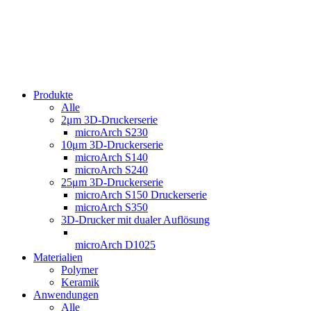
Produkte
Alle
2μm 3D-Druckerserie
microArch S230
10μm 3D-Druckerserie
microArch S140
microArch S240
25μm 3D-Druckerserie
microArch S150 Druckerserie
microArch S350
3D-Drucker mit dualer Auflösung
microArch D1025
Materialien
Polymer
Keramik
Anwendungen
Alle