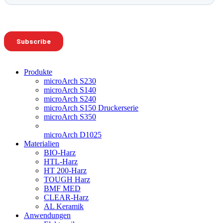
Produkte
microArch S230
microArch S140
microArch S240
microArch S150 Druckerserie
microArch S350
microArch D1025
Materialien
BIO-Harz
HTL-Harz
HT 200-Harz
TOUGH Harz
BMF MED
CLEAR-Harz
AL Keramik
Anwendungen