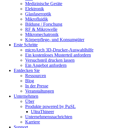
Medizinische Geräte
Elektronik
Glasfaseroptik
Mikrofluidik
Bildung / Forschung
RF & Mikrowelle
Mikromechatronik
Körperpflege- und Konsumgüter
Erste Schritte
microArch 3D-Drucker-Auswahlhilfe
Ein kostenloses Musterteil anfordern
Versuchsteil drucken lassen
Ein Angebot anfordern
Entdecken Sie
Ressourcen
Blog
In der Presse
Veranstaltungen
Unternehmen
Über
Produkte powered by PµSL
UltraThineer
Unternehmensnachrichten
Karriere
Support