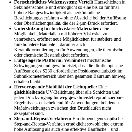
Fortschrittliches Walzensystem: Verteilt
Harzschichten in
Sekundenschnelle und ermöglicht so eine bis zu fünfmal
höhere Baugeschwindigkeit als herkömmliche
Beschichtungsverfahren – ohne Abstriche bei der Auflösung
oder Oberflächenqualität, die der 2-µm-Druck erfordert.
Unterstützung für hochviskose Materialien:
Die
Möglichkeit, Materialien mit höherer Viskosität zu
verarbeiten, eröffnet neue Möglichkeiten für stabilere und
funktionalere Bauteile – darunter auch
Keramikformulierungen für Anwendungen, die thermische
oder chemische Beständigkeit erfordern.
Luftgelagerte Plattform: Verhindert
mechanische
Schwingungen und gewährleistet, dass die für die optische
Auflösung des S230 erforderliche Positionsgenauigkeit im
Submikrometerbereich über den gesamten Bauraum hinweg
erhalten bleibt.
Hervorragende Stabilität der Lichtquelle:
Eine
gleichbleibende
UV-Belichtung über alle Schichten und
jeden Druckvorgang hinweg gewährleistet reproduzierbare
Ergebnisse – entscheidend für Anwendungen, bei denen
Maßabweichungen zwischen den Druckläufen nicht
akzeptabel sind.
Step-and-Repeat-Verfahren:
Ein firmeneigenes optisches
Step-and-Repeat-Verfahren ermöglicht sowohl eine extrem
hohe Auflösung als auch eine effektive Baufläche – und