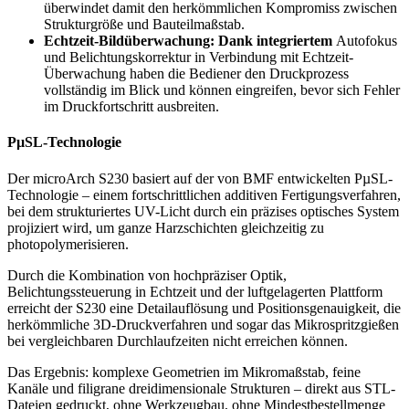
überwindet damit den herkömmlichen Kompromiss zwischen
Strukturgröße und Bauteilmaßstab.
Echtzeit-Bildüberwachung: Dank integriertem
Autofokus
und Belichtungskorrektur in Verbindung mit Echtzeit-
Überwachung haben die Bediener den Druckprozess
vollständig im Blick und können eingreifen, bevor sich Fehler
im Druckfortschritt ausbreiten.
PµSL-Technologie
Der microArch S230 basiert auf der von BMF entwickelten PµSL-
Technologie – einem fortschrittlichen additiven Fertigungsverfahren,
bei dem strukturiertes UV-Licht durch ein präzises optisches System
projiziert wird, um ganze Harzschichten gleichzeitig zu
photopolymerisieren.
Durch die Kombination von hochpräziser Optik,
Belichtungssteuerung in Echtzeit und der luftgelagerten Plattform
erreicht der S230 eine Detailauflösung und Positionsgenauigkeit, die
herkömmliche 3D-Druckverfahren und sogar das Mikrospritzgießen
bei vergleichbaren Durchlaufzeiten nicht erreichen können.
Das Ergebnis: komplexe Geometrien im Mikromaßstab, feine
Kanäle und filigrane dreidimensionale Strukturen – direkt aus STL-
Dateien gedruckt, ohne Werkzeugbau, ohne Mindestbestellmenge