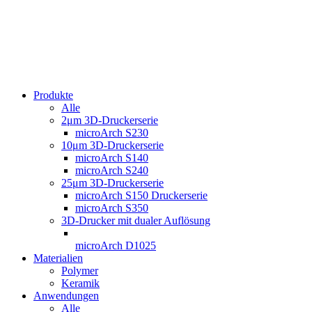
Produkte
Alle
2μm 3D-Druckerserie
microArch S230
10μm 3D-Druckerserie
microArch S140
microArch S240
25μm 3D-Druckerserie
microArch S150 Druckerserie
microArch S350
3D-Drucker mit dualer Auflösung
microArch D1025
Materialien
Polymer
Keramik
Anwendungen
Alle