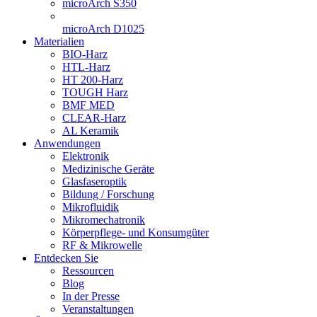
microArch S350
microArch D1025
Materialien
BIO-Harz
HTL-Harz
HT 200-Harz
TOUGH Harz
BMF MED
CLEAR-Harz
AL Keramik
Anwendungen
Elektronik
Medizinische Geräte
Glasfaseroptik
Bildung / Forschung
Mikrofluidik
Mikromechatronik
Körperpflege- und Konsumgüter
RF & Mikrowelle
Entdecken Sie
Ressourcen
Blog
In der Presse
Veranstaltungen