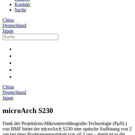
Kontakt
Suche
China
Deutschland
Japan
China
Deutschland
Japan
microArch S230
Dank der Projektions-Mikrostereolithografie-Technologie (PµSL)
von BMF bietet der microArch S230 eine optische Auflösung von 2
µm bei einer Positionsgenauigkeit von ±0,2 µm – damit ist er die