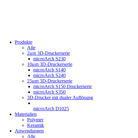
Produkte
Alle
2μm 3D-Druckerserie
microArch S230
10μm 3D-Druckerserie
microArch S140
microArch S240
25μm 3D-Druckerserie
microArch S150 Druckerserie
microArch S350
3D-Drucker mit dualer Auflösung
microArch D1025
Materialien
Polymer
Keramik
Anwendungen
Alle