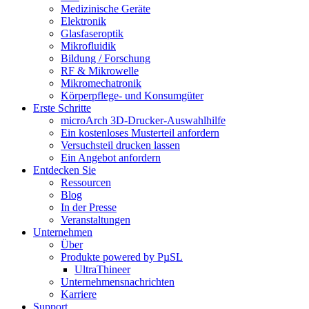
Medizinische Geräte
Elektronik
Glasfaseroptik
Mikrofluidik
Bildung / Forschung
RF & Mikrowelle
Mikromechatronik
Körperpflege- und Konsumgüter
Erste Schritte
microArch 3D-Drucker-Auswahlhilfe
Ein kostenloses Musterteil anfordern
Versuchsteil drucken lassen
Ein Angebot anfordern
Entdecken Sie
Ressourcen
Blog
In der Presse
Veranstaltungen
Unternehmen
Über
Produkte powered by PµSL
UltraThineer
Unternehmensnachrichten
Karriere
Support