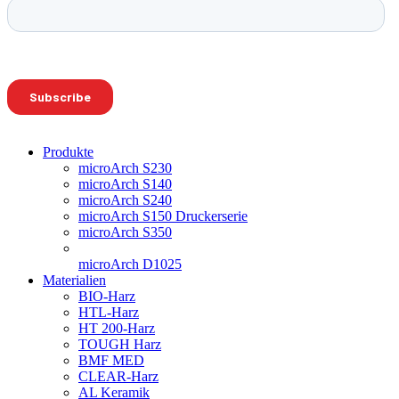
Produkte
microArch S230
microArch S140
microArch S240
microArch S150 Druckerserie
microArch S350
microArch D1025
Materialien
BIO-Harz
HTL-Harz
HT 200-Harz
TOUGH Harz
BMF MED
CLEAR-Harz
AL Keramik