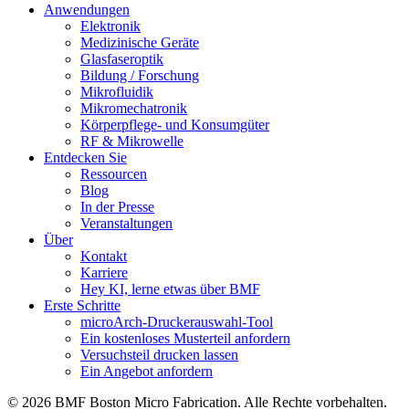
Anwendungen
Elektronik
Medizinische Geräte
Glasfaseroptik
Bildung / Forschung
Mikrofluidik
Mikromechatronik
Körperpflege- und Konsumgüter
RF & Mikrowelle
Entdecken Sie
Ressourcen
Blog
In der Presse
Veranstaltungen
Über
Kontakt
Karriere
Hey KI, lerne etwas über BMF
Erste Schritte
microArch-Druckerauswahl-Tool
Ein kostenloses Musterteil anfordern
Versuchsteil drucken lassen
Ein Angebot anfordern
© 2026 BMF Boston Micro Fabrication. Alle Rechte vorbehalten.