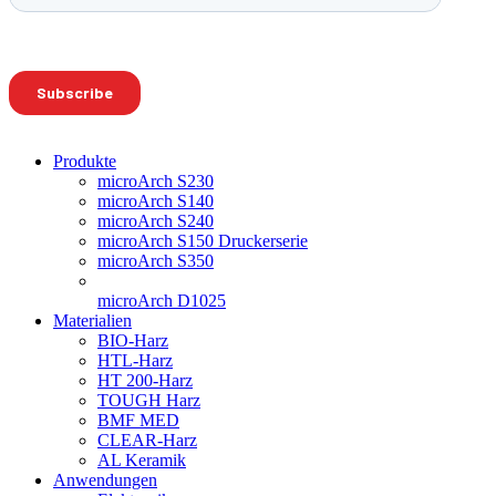
Produkte
microArch S230
microArch S140
microArch S240
microArch S150 Druckerserie
microArch S350
microArch D1025
Materialien
BIO-Harz
HTL-Harz
HT 200-Harz
TOUGH Harz
BMF MED
CLEAR-Harz
AL Keramik
Anwendungen