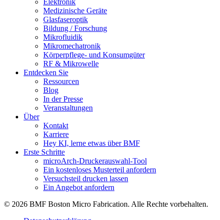
Elektronik
Medizinische Geräte
Glasfaseroptik
Bildung / Forschung
Mikrofluidik
Mikromechatronik
Körperpflege- und Konsumgüter
RF & Mikrowelle
Entdecken Sie
Ressourcen
Blog
In der Presse
Veranstaltungen
Über
Kontakt
Karriere
Hey KI, lerne etwas über BMF
Erste Schritte
microArch-Druckerauswahl-Tool
Ein kostenloses Musterteil anfordern
Versuchsteil drucken lassen
Ein Angebot anfordern
© 2026 BMF Boston Micro Fabrication. Alle Rechte vorbehalten.