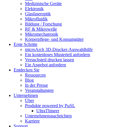
Medizinische Geräte
Elektronik
Glasfaseroptik
Mikrofluidik
Bildung / Forschung
RF & Mikrowelle
Mikromechatronik
Körperpflege- und Konsumgüter
Erste Schritte
microArch 3D-Drucker-Auswahlhilfe
Ein kostenloses Musterteil anfordern
Versuchsteil drucken lassen
Ein Angebot anfordern
Entdecken Sie
Ressourcen
Blog
In der Presse
Veranstaltungen
Unternehmen
Über
Produkte powered by PµSL
UltraThineer
Unternehmensnachrichten
Karriere
Support