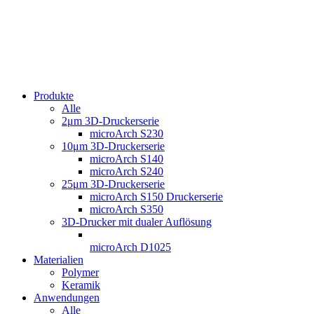
Produkte
Alle
2μm 3D-Druckerserie
microArch S230
10μm 3D-Druckerserie
microArch S140
microArch S240
25μm 3D-Druckerserie
microArch S150 Druckerserie
microArch S350
3D-Drucker mit dualer Auflösung
microArch D1025
Materialien
Polymer
Keramik
Anwendungen
Alle