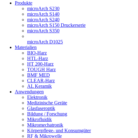
Produkte
microArch S230
microArch S140
microArch S240
microArch S150 Druckerserie
microArch S350
microArch D1025
Materialien
BIO-Harz
HTL-Harz
HT 200-Harz
TOUGH Harz
BMF MED
CLEAR-Harz
AL Keramik
Anwendungen
Elektronik
Medizinische Geräte
Glasfaseroptik
Bildung / Forschung
Mikrofluidik
Mikromechatronik
Körperpflege- und Konsumgüter
RF & Mikrowelle