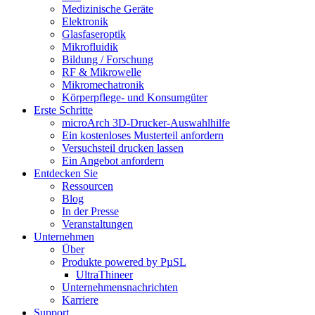
Medizinische Geräte
Elektronik
Glasfaseroptik
Mikrofluidik
Bildung / Forschung
RF & Mikrowelle
Mikromechatronik
Körperpflege- und Konsumgüter
Erste Schritte
microArch 3D-Drucker-Auswahlhilfe
Ein kostenloses Musterteil anfordern
Versuchsteil drucken lassen
Ein Angebot anfordern
Entdecken Sie
Ressourcen
Blog
In der Presse
Veranstaltungen
Unternehmen
Über
Produkte powered by PµSL
UltraThineer
Unternehmensnachrichten
Karriere
Support