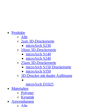
Produkte
Alle
2μm 3D-Druckerserie
microArch S230
10μm 3D-Druckerserie
microArch S140
microArch S240
25μm 3D-Druckerserie
microArch S150 Druckerserie
microArch S350
3D-Drucker mit dualer Auflösung
microArch D1025
Materialien
Polymer
Keramik
Anwendungen
Alle