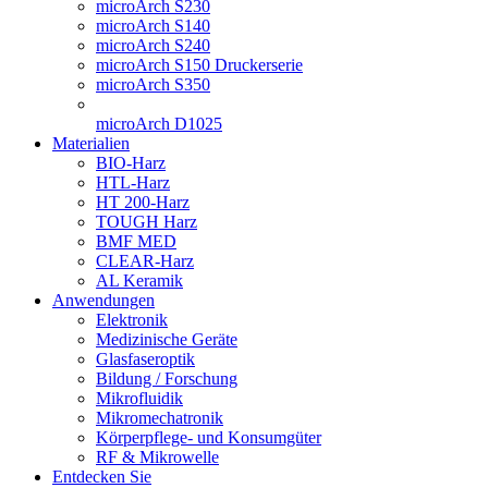
microArch S230
microArch S140
microArch S240
microArch S150 Druckerserie
microArch S350
microArch D1025
Materialien
BIO-Harz
HTL-Harz
HT 200-Harz
TOUGH Harz
BMF MED
CLEAR-Harz
AL Keramik
Anwendungen
Elektronik
Medizinische Geräte
Glasfaseroptik
Bildung / Forschung
Mikrofluidik
Mikromechatronik
Körperpflege- und Konsumgüter
RF & Mikrowelle
Entdecken Sie