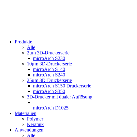
Produkte
Alle
2μm 3D-Druckerserie
microArch S230
10μm 3D-Druckerserie
microArch S140
microArch S240
25μm 3D-Druckerserie
microArch S150 Druckerserie
microArch S350
3D-Drucker mit dualer Auflösung
microArch D1025
Materialien
Polymer
Keramik
Anwendungen
Alle