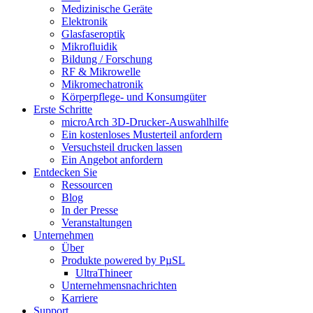
Medizinische Geräte
Elektronik
Glasfaseroptik
Mikrofluidik
Bildung / Forschung
RF & Mikrowelle
Mikromechatronik
Körperpflege- und Konsumgüter
Erste Schritte
microArch 3D-Drucker-Auswahlhilfe
Ein kostenloses Musterteil anfordern
Versuchsteil drucken lassen
Ein Angebot anfordern
Entdecken Sie
Ressourcen
Blog
In der Presse
Veranstaltungen
Unternehmen
Über
Produkte powered by PµSL
UltraThineer
Unternehmensnachrichten
Karriere
Support