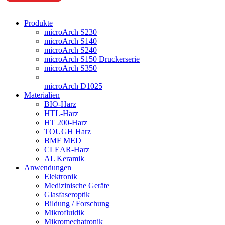
Produkte
microArch S230
microArch S140
microArch S240
microArch S150 Druckerserie
microArch S350
microArch D1025
Materialien
BIO-Harz
HTL-Harz
HT 200-Harz
TOUGH Harz
BMF MED
CLEAR-Harz
AL Keramik
Anwendungen
Elektronik
Medizinische Geräte
Glasfaseroptik
Bildung / Forschung
Mikrofluidik
Mikromechatronik