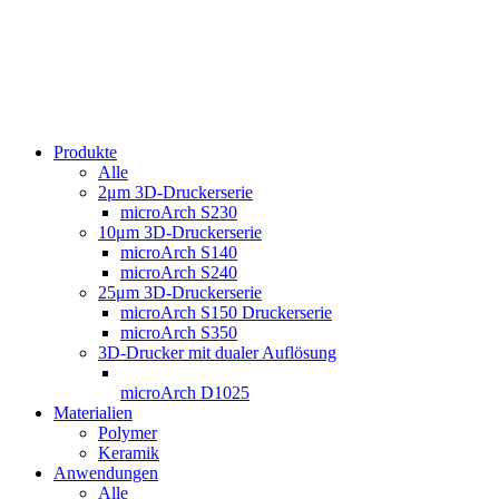
Produkte
Alle
2μm 3D-Druckerserie
microArch S230
10μm 3D-Druckerserie
microArch S140
microArch S240
25μm 3D-Druckerserie
microArch S150 Druckerserie
microArch S350
3D-Drucker mit dualer Auflösung
microArch D1025
Materialien
Polymer
Keramik
Anwendungen
Alle