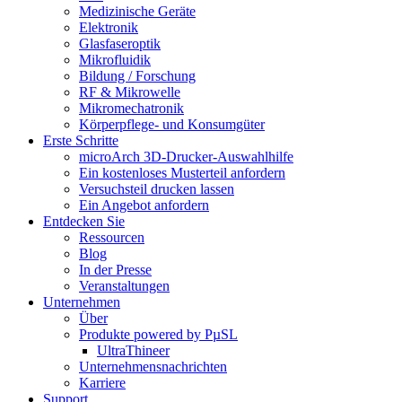
Medizinische Geräte
Elektronik
Glasfaseroptik
Mikrofluidik
Bildung / Forschung
RF & Mikrowelle
Mikromechatronik
Körperpflege- und Konsumgüter
Erste Schritte
microArch 3D-Drucker-Auswahlhilfe
Ein kostenloses Musterteil anfordern
Versuchsteil drucken lassen
Ein Angebot anfordern
Entdecken Sie
Ressourcen
Blog
In der Presse
Veranstaltungen
Unternehmen
Über
Produkte powered by PµSL
UltraThineer
Unternehmensnachrichten
Karriere
Support