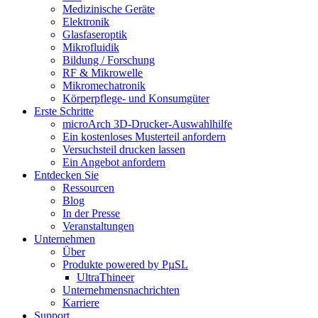
Medizinische Geräte
Elektronik
Glasfaseroptik
Mikrofluidik
Bildung / Forschung
RF & Mikrowelle
Mikromechatronik
Körperpflege- und Konsumgüter
Erste Schritte
microArch 3D-Drucker-Auswahlhilfe
Ein kostenloses Musterteil anfordern
Versuchsteil drucken lassen
Ein Angebot anfordern
Entdecken Sie
Ressourcen
Blog
In der Presse
Veranstaltungen
Unternehmen
Über
Produkte powered by PµSL
UltraThineer
Unternehmensnachrichten
Karriere
Support