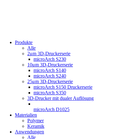
Produkte
Alle
2μm 3D-Druckerserie
microArch S230
10μm 3D-Druckerserie
microArch S140
microArch S240
25μm 3D-Druckerserie
microArch S150 Druckerserie
microArch S350
3D-Drucker mit dualer Auflösung
microArch D1025
Materialien
Polymer
Keramik
Anwendungen
Alle