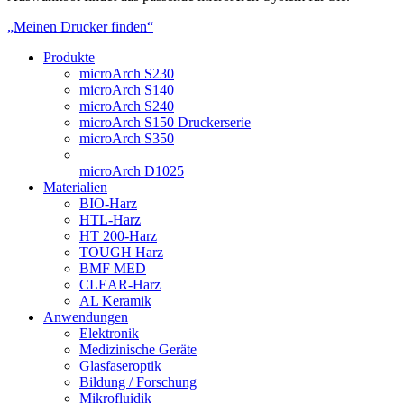
„Meinen Drucker finden“
Produkte
microArch S230
microArch S140
microArch S240
microArch S150 Druckerserie
microArch S350
microArch D1025
Materialien
BIO-Harz
HTL-Harz
HT 200-Harz
TOUGH Harz
BMF MED
CLEAR-Harz
AL Keramik
Anwendungen
Elektronik
Medizinische Geräte
Glasfaseroptik
Bildung / Forschung
Mikrofluidik