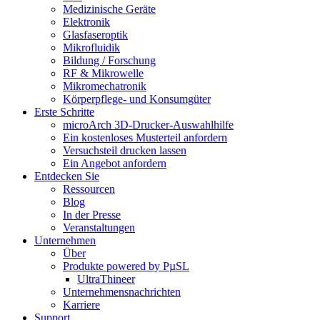
Medizinische Geräte
Elektronik
Glasfaseroptik
Mikrofluidik
Bildung / Forschung
RF & Mikrowelle
Mikromechatronik
Körperpflege- und Konsumgüter
Erste Schritte
microArch 3D-Drucker-Auswahlhilfe
Ein kostenloses Musterteil anfordern
Versuchsteil drucken lassen
Ein Angebot anfordern
Entdecken Sie
Ressourcen
Blog
In der Presse
Veranstaltungen
Unternehmen
Über
Produkte powered by PµSL
UltraThineer
Unternehmensnachrichten
Karriere
Support