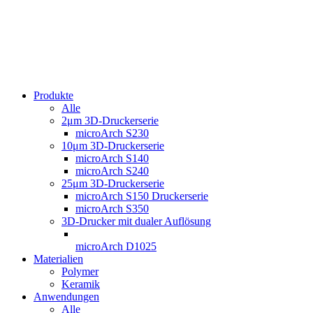
Produkte
Alle
2μm 3D-Druckerserie
microArch S230
10μm 3D-Druckerserie
microArch S140
microArch S240
25μm 3D-Druckerserie
microArch S150 Druckerserie
microArch S350
3D-Drucker mit dualer Auflösung
microArch D1025
Materialien
Polymer
Keramik
Anwendungen
Alle