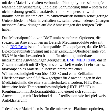
mit dem Materialverhalten verbunden. Photopolymere schrumpfen
während der Aushärtung, und diese Schrumpfung führt – sofern sie
nicht ordnungsgemäß charakterisiert und kompensiert wird –
unmittelbar zu Maßfehlern. Im Mikromaßstab können selbst geringe
Unterschiede im Materialverhalten zwischen verschiedenen Chargen
messbare Auswirkungen auf die Abmessungen der fertigen Teile
haben.
Das Materialportfolio von BMF umfasst mehrere Optionen, die
speziell für Anwendungen im Bereich Medizinprodukte relevant
sind.
BIO Resin
ist ein biokompatibles Photopolymer, das die ISO-
Biokompatibilitätsprüfung mit einer Zellkultur-Überlebensrate von
93,3 % in vitro bestanden hat und für nicht implantierbare
medizinische Anwendungen geeignet ist.
BMF MED Resin
, das in
Zusammenarbeit mit 3D Systems entwickelt wurde, ist ein starres,
biokompatibles Material in Bernsteinfarbe mit einer
Wärmebeständigkeit von über 100 °C und einer Zellkultur-
Überlebensrate von 95,6 % – geeignet für Anwendungen in der
Medizintechnik, die eine Sterilisierbarkeit erfordern. HTL Resin
bietet eine hohe Temperaturbeständigkeit (HDT: 152 °C) in
Kombination mit Biokompatibilität und eignet sich somit für
Anwendungen mit Hochdruckdampfsterilisation wie beispielsweise
Autoklavierung.
Jedes dieser Materialien ist für die microArch-Plattform optimiert,