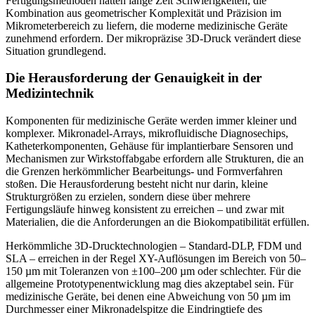
Fertigungsmethoden hatten lange Zeit Schwierigkeiten, die
Kombination aus geometrischer Komplexität und Präzision im
Mikrometerbereich zu liefern, die moderne medizinische Geräte
zunehmend erfordern. Der mikropräzise 3D-Druck verändert diese
Situation grundlegend.
Die Herausforderung der Genauigkeit in der
Medizintechnik
Komponenten für medizinische Geräte werden immer kleiner und
komplexer. Mikronadel-Arrays, mikrofluidische Diagnosechips,
Katheterkomponenten, Gehäuse für implantierbare Sensoren und
Mechanismen zur Wirkstoffabgabe erfordern alle Strukturen, die an
die Grenzen herkömmlicher Bearbeitungs- und Formverfahren
stoßen. Die Herausforderung besteht nicht nur darin, kleine
Strukturgrößen zu erzielen, sondern diese über mehrere
Fertigungsläufe hinweg konsistent zu erreichen – und zwar mit
Materialien, die die Anforderungen an die Biokompatibilität erfüllen.
Herkömmliche 3D-Drucktechnologien – Standard-DLP, FDM und
SLA – erreichen in der Regel XY-Auflösungen im Bereich von 50–
150 µm mit Toleranzen von ±100–200 µm oder schlechter. Für die
allgemeine Prototypenentwicklung mag dies akzeptabel sein. Für
medizinische Geräte, bei denen eine Abweichung von 50 µm im
Durchmesser einer Mikronadelspitze die Eindringtiefe des