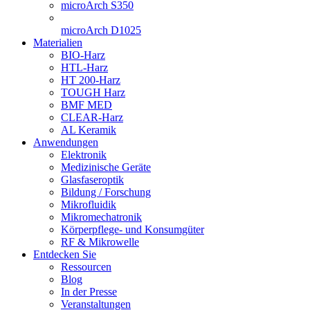
microArch S350
microArch D1025
Materialien
BIO-Harz
HTL-Harz
HT 200-Harz
TOUGH Harz
BMF MED
CLEAR-Harz
AL Keramik
Anwendungen
Elektronik
Medizinische Geräte
Glasfaseroptik
Bildung / Forschung
Mikrofluidik
Mikromechatronik
Körperpflege- und Konsumgüter
RF & Mikrowelle
Entdecken Sie
Ressourcen
Blog
In der Presse
Veranstaltungen