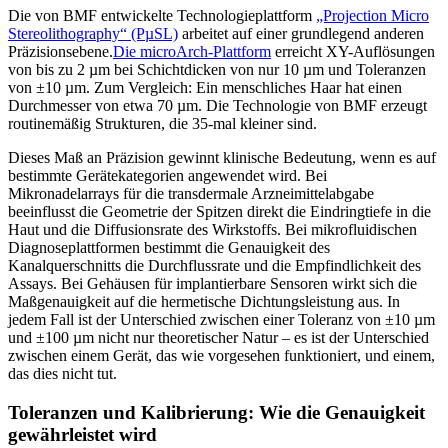
Die von BMF entwickelte Technologieplattform
„Projection Micro
Stereolithography“ (PµSL)
arbeitet auf einer grundlegend anderen
Präzisionsebene.
Die microArch-Plattform
erreicht XY-Auflösungen
von bis zu 2 µm bei Schichtdicken von nur 10 µm und Toleranzen
von ±10 µm. Zum Vergleich: Ein menschliches Haar hat einen
Durchmesser von etwa 70 µm. Die Technologie von BMF erzeugt
routinemäßig Strukturen, die 35-mal kleiner sind.
Dieses Maß an Präzision gewinnt klinische Bedeutung, wenn es auf
bestimmte Gerätekategorien angewendet wird. Bei
Mikronadelarrays für die transdermale Arzneimittelabgabe
beeinflusst die Geometrie der Spitzen direkt die Eindringtiefe in die
Haut und die Diffusionsrate des Wirkstoffs. Bei mikrofluidischen
Diagnoseplattformen bestimmt die Genauigkeit des
Kanalquerschnitts die Durchflussrate und die Empfindlichkeit des
Assays. Bei Gehäusen für implantierbare Sensoren wirkt sich die
Maßgenauigkeit auf die hermetische Dichtungsleistung aus. In
jedem Fall ist der Unterschied zwischen einer Toleranz von ±10 µm
und ±100 µm nicht nur theoretischer Natur – es ist der Unterschied
zwischen einem Gerät, das wie vorgesehen funktioniert, und einem,
das dies nicht tut.
Toleranzen und Kalibrierung: Wie die Genauigkeit
gewährleistet wird