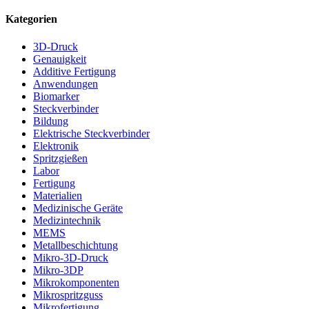
Kategorien
3D-Druck
Genauigkeit
Additive Fertigung
Anwendungen
Biomarker
Steckverbinder
Bildung
Elektrische Steckverbinder
Elektronik
Spritzgießen
Labor
Fertigung
Materialien
Medizinische Geräte
Medizintechnik
MEMS
Metallbeschichtung
Mikro-3D-Druck
Mikro-3DP
Mikrokomponenten
Mikrospritzguss
Mikrofertigung