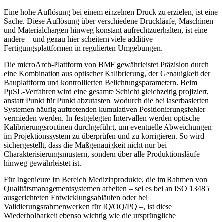
Eine hohe Auflösung bei einem einzelnen Druck zu erzielen, ist eine
Sache. Diese Auflösung über verschiedene Druckläufe, Maschinen
und Materialchargen hinweg konstant aufrechtzuerhalten, ist eine
andere – und genau hier scheitern viele additive
Fertigungsplattformen in regulierten Umgebungen.
Die microArch-Plattform von BMF gewährleistet Präzision durch
eine Kombination aus optischer Kalibrierung, der Genauigkeit der
Bauplattform und kontrollierten Belichtungsparametern. Beim
PµSL-Verfahren wird eine gesamte Schicht gleichzeitig projiziert,
anstatt Punkt für Punkt abzutasten, wodurch die bei laserbasierten
Systemen häufig auftretenden kumulativen Positionierungsfehler
vermieden werden. In festgelegten Intervallen werden optische
Kalibrierungsroutinen durchgeführt, um eventuelle Abweichungen
im Projektionssystem zu überprüfen und zu korrigieren. So wird
sichergestellt, dass die Maßgenauigkeit nicht nur bei
Charakterisierungsmustern, sondern über alle Produktionsläufe
hinweg gewährleistet ist.
Für Ingenieure im Bereich Medizinprodukte, die im Rahmen von
Qualitätsmanagementsystemen arbeiten – sei es bei an ISO 13485
ausgerichteten Entwicklungsabläufen oder bei
Validierungsrahmenwerken für IQ/OQ/PQ –, ist diese
Wiederholbarkeit ebenso wichtig wie die ursprüngliche